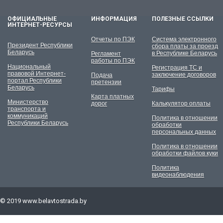
ОФИЦИАЛЬНЫЕ
ИНФОРМАЦИЯ
ПОЛЕЗНЫЕ ССЫЛКИ
ИНТЕРНЕТ-РЕСУРСЫ
Отчеты по ПЭК
Система электронного
Президент Республики
сбора платы за проезд
Беларусь
в Республике Беларусь
Регламент
работы по ПЭК
Национальный
Регистрация ТС и
правовой Интернет-
заключение договоров
Подача
портал Республики
претензии
Беларусь
Тарифы
Карта платных
Министерство
дорог
Калькулятор оплаты
транспорта и
коммуникаций
Политика в отношении
Республики Беларусь
обработки
персональных данных
Политика в отношении
обработки файлов куки
Политика
видеонаблюдения
© 2019
www.belavtostrada.by