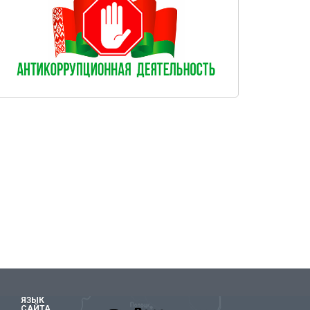
ЯЗЫК
САЙТА